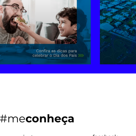
#me
conheça